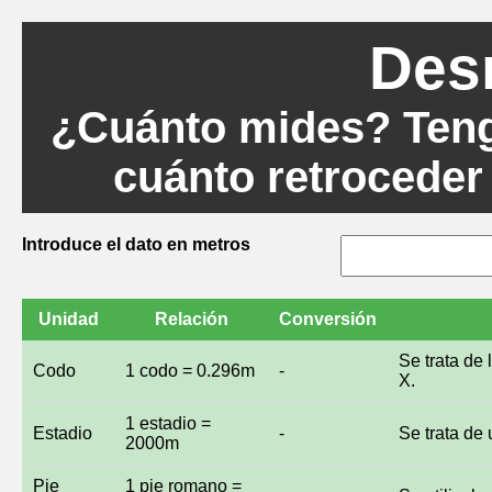
Des
¿Cuánto mides? Teng
cuánto retroceder
Introduce el dato en metros
Unidad
Relación
Conversión
Se trata de 
Codo
1 codo = 0.296m
-
X.
1 estadio =
Estadio
-
Se trata de
2000m
Pie
1 pie romano =