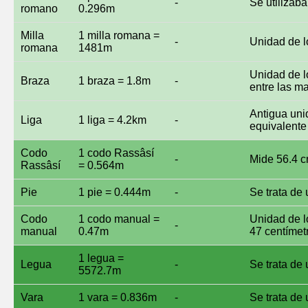
-
Se utilizab
romano
0.296m
Milla
1 milla romana =
-
Unidad de l
romana
1481m
Unidad de lo
Braza
1 braza = 1.8m
-
entre las m
Antigua uni
Liga
1 liga = 4.2km
-
equivalente 
Codo
1 codo Rassâsí
-
Mide 56.4 c
Rassâsí
= 0.564m
Pie
1 pie = 0.444m
-
Se trata de
Codo
1 codo manual =
Unidad de l
-
manual
0.47m
47 centímet
1 legua =
Legua
-
Se trata de 
5572.7m
Vara
1 vara = 0.836m
-
Se trata de