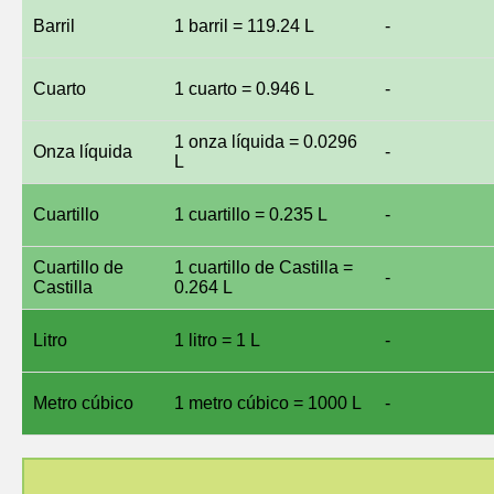
Barril
1 barril = 119.24 L
-
Cuarto
1 cuarto = 0.946 L
-
1 onza líquida = 0.0296
Onza líquida
-
L
Cuartillo
1 cuartillo = 0.235 L
-
Cuartillo de
1 cuartillo de Castilla =
-
Castilla
0.264 L
Litro
1 litro = 1 L
-
Metro cúbico
1 metro cúbico = 1000 L
-