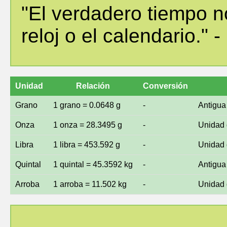
"El verdadero tiempo n
reloj o el calendario."
Unidad
Relación
Conversión
Grano
1 grano = 0.0648 g
-
Antigua
Onza
1 onza = 28.3495 g
-
Unidad d
Libra
1 libra = 453.592 g
-
Unidad 
Quintal
1 quintal = 45.3592 kg
-
Antigua
Arroba
1 arroba = 11.502 kg
-
Unidad 